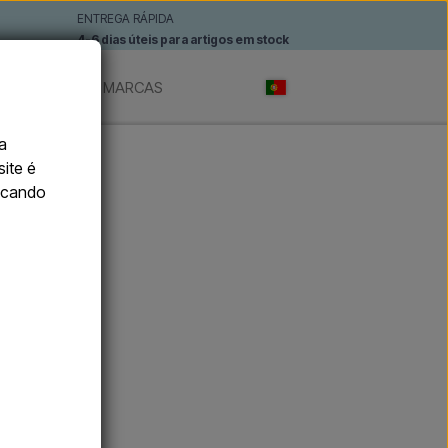
ENTREGA RÁPIDA
4-6 dias úteis para artigos em stock
TÓNOMOS
MARCAS
a
site é
licando