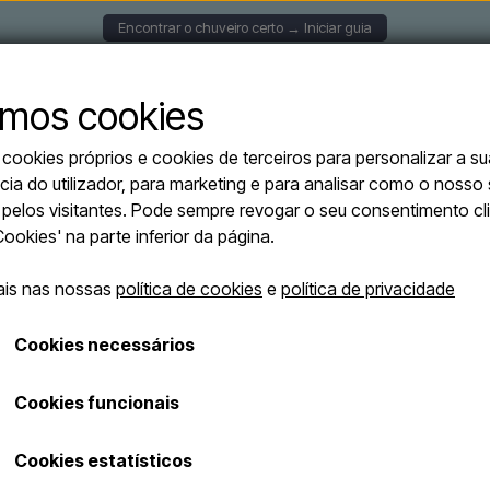
Encontrar o chuveiro certo → Iniciar guia
S DE PAREDE
CHUVEIROS SOLARES
CHUVEIROS AU
mos cookies
ookies próprios e cookies de terceiros para personalizar a su
cia do utilizador, para marketing e para analisar como o nosso 
o pelos visitantes. Pode sempre revogar o seu consentimento c
'Cookies' na parte inferior da página.
ail
ais nas nossas
política de cookies
e
política de privacidade
avra-passe
Manter sessão iniciada
Cookies necessários
Cookies funcionais
Ajuda
Cookies estatísticos