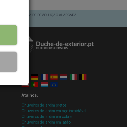
POLÍTICA DE DEVOLUÇÃO ALARGADA
30 dias
Atalhos:
Chuveiros de jardim pretos
Chuveiros de jardim em aço inoxidável
Chuveiros de jardim em cobre
Chuveiros de jardim em latão