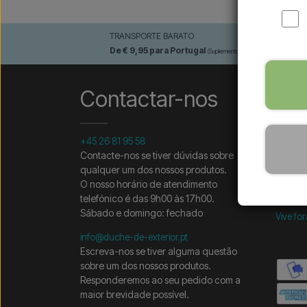
E
TRANSPORTE BARATO
Esq
De € 9,95 para Portugal
env
(Suplemento para Madeira e Açores)
Contactar-nos
Vis
+45 26 81 95 58
Contac
Contacte-nos se tiver dúvidas sobre
Termos
Política
qualquer um dos nossos produtos.
O nosso horário de atendimento
Pergunt
telefónico é das 9h00 às 17h00.
Sábado e domingo: fechado
Vive fo
info@duche-de-exterior.pt
Escreva-nos se tiver alguma questão
sobre um dos nossos produtos.
Responderemos ao seu pedido com a
maior brevidade possível.