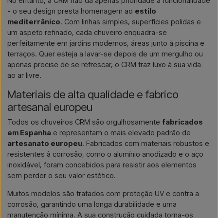
No entanto, a CRM não dá apenas prioridade à funcionalidade
- o seu design presta homenagem ao
estilo
mediterrânico
. Com linhas simples, superfícies polidas e
um aspeto refinado, cada chuveiro enquadra-se
perfeitamente em jardins modernos, áreas junto à piscina e
terraços. Quer esteja a lavar-se depois de um mergulho ou
apenas precise de se refrescar, o CRM traz luxo à sua vida
ao ar livre.
Materiais de alta qualidade e fabrico
artesanal europeu
Todos os chuveiros CRM são orgulhosamente
fabricados
em Espanha
e representam o mais elevado padrão de
artesanato europeu
. Fabricados com materiais robustos e
resistentes à corrosão, como o alumínio anodizado e o aço
inoxidável, foram concebidos para resistir aos elementos
sem perder o seu valor estético.
Muitos modelos são tratados com proteção UV e contra a
corrosão, garantindo uma longa durabilidade e uma
manutenção mínima. A sua construção cuidada torna-os