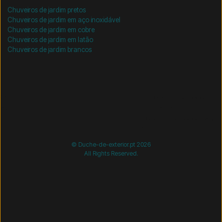
Chuveiros de jardim pretos
Chuveiros de jardim em aço inoxidável
Chuveiros de jardim em cobre
Chuveiros de jardim em latão
Chuveiros de jardim brancos
/* =============================== Mobil-filtre-kode -
start =============================== */
/*
=============================== Mobil-filtre-kode - slut
=============================== */
© Duche-de-exterior.pt 2026
All Rights Reserved.