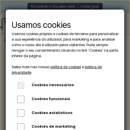
Encontrar o chuveiro certo → Iniciar guia
Usamos cookies
Usamos cookies próprios e cookies de terceiros para personalizar
a sua experiência do utilizador, para marketing e para analisar
Página inicial
Chuveiros de jardim
Chuveiros exteriores autónomos
Lussero
como o nosso site é utilizado pelos visitantes. Pode sempre
revogar o seu consentimento clicando no link 'Cookies' na parte
inferior da página.
Esgotado
Saiba mais nas nossas
política de cookies
e
política de
privacidade
Cookies necessários
Cookies funcionais
Cookies estatísticos
Cookies de marketing