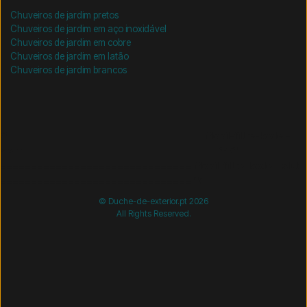
Chuveiros de jardim pretos
Chuveiros de jardim em aço inoxidável
Chuveiros de jardim em cobre
Chuveiros de jardim em latão
Chuveiros de jardim brancos
/* =============================== Mobil-filtre-kode -
start =============================== */
/*
=============================== Mobil-filtre-kode - slut
=============================== */
© Duche-de-exterior.pt 2026
All Rights Reserved.