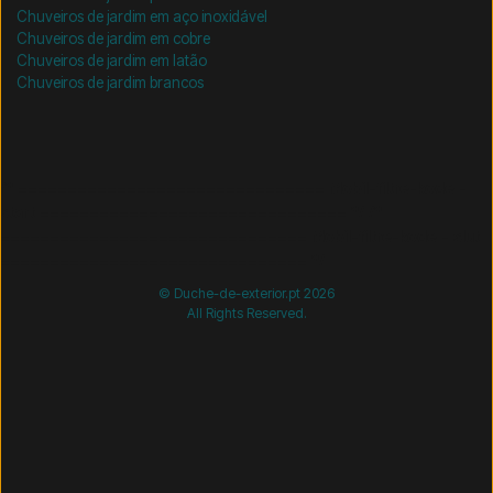
Chuveiros de jardim em aço inoxidável
Chuveiros de jardim em cobre
Chuveiros de jardim em latão
Chuveiros de jardim brancos
/* =============================== Mobil-filtre-kode -
start =============================== */
/*
=============================== Mobil-filtre-kode - slut
=============================== */
© Duche-de-exterior.pt 2026
All Rights Reserved.