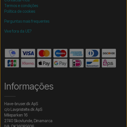
Contactar-nos
Termos e condições
Política de cookies
Perguntas mais frequentes
Vive fora da UE?
Informações
Have-bruser.dk ApS
c/o Lavpristelte.dk ApS
Mileparken 16
2740 Skovlunde, Dinamarca
IVA: DK36085606