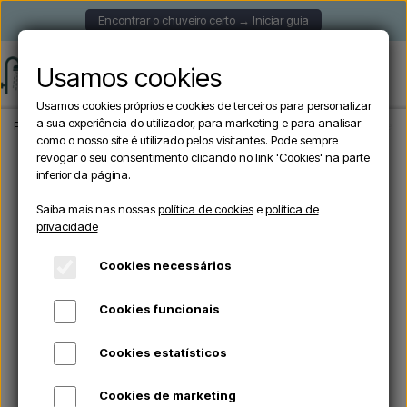
Encontrar o chuveiro certo → Iniciar guia
Usamos cookies
Usamos cookies próprios e cookies de terceiros para personalizar
a sua experiência do utilizador, para marketing e para analisar
Página inicial
Chuveiros de jardim
Chuveiros exteriores de parede
Lussero 
como o nosso site é utilizado pelos visitantes. Pode sempre
revogar o seu consentimento clicando no link 'Cookies' na parte
inferior da página.
Saiba mais nas nossas
política de cookies
e
política de
privacidade
Cookies necessários
Cookies funcionais
Cookies estatísticos
Cookies de marketing