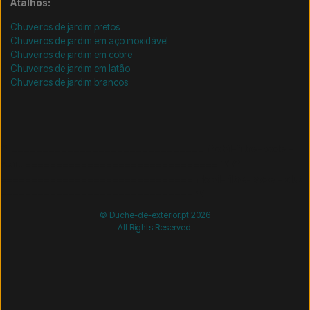
Atalhos:
Chuveiros de jardim pretos
Chuveiros de jardim em aço inoxidável
Chuveiros de jardim em cobre
Chuveiros de jardim em latão
Chuveiros de jardim brancos
/* =============================== Mobil-filtre-kode -
start =============================== */
/*
=============================== Mobil-filtre-kode - slut
=============================== */
© Duche-de-exterior.pt 2026
All Rights Reserved.