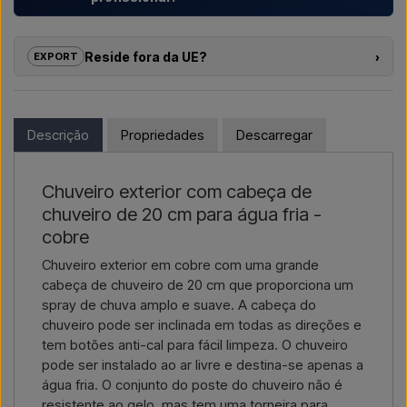
Ajudamos hotéis, parques de campismo, aldeamentos
turísticos e promotores imobiliários com
soluções
Reside fora da UE?
›
EXPORT
individuais
para duches exteriores – desde a escolha do
modelo até à instalação correta.
Se tem interesse em comprar um dos produtos nesta loja e
reside fora da UE, não pode encomendar diretamente no
Se pretende um
orçamento para um projeto ou uma
webshop. Em vez disso, pode contactar-nos e receber um
Descrição
Propriedades
Descarregar
entrega de maior dimensão
, contacte-nos – respondemos
preço com entrega e, se aplicável, documentos aduaneiros.
rapidamente.
Basta indicar qual o artigo do seu interesse (número do artigo
Chuveiro exterior com cabeça de
Contactar por e-mail →
Ligar-nos →
ou link para o artigo) e onde deve ser faturado e entregue, e
chuveiro de 20 cm para água fria -
receberá uma oferta.
cobre
Contactar por email →
Ligar-nos →
Chuveiro exterior em cobre com uma grande
cabeça de chuveiro de 20 cm que proporciona um
spray de chuva amplo e suave. A cabeça do
chuveiro pode ser inclinada em todas as direções e
tem botões anti-cal para fácil limpeza. O chuveiro
pode ser instalado ao ar livre e destina-se apenas a
água fria. O conjunto do poste do chuveiro não é
resistente ao gelo, mas tem uma torneira para