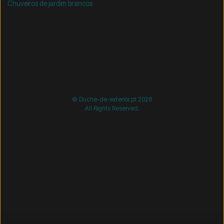
Chuveiros de jardim brancos
/* =============================== Mobil-filtre-kode -
start =============================== */
/*
=============================== Mobil-filtre-kode - slut
=============================== */
© Duche-de-exterior.pt 2026
All Rights Reserved.