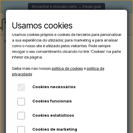
Encontrar o chuveiro certo → Iniciar guia
Usamos cookies
Usamos cookies próprios e cookies de terceiros para personalizar
a sua experiência do utilizador, para marketing e para analisar
Página inicial
Chuveiros de jardim
Chuveiros exteriores de parede
Lussero 
como o nosso site é utilizado pelos visitantes. Pode sempre
revogar o seu consentimento clicando no link 'Cookies' na parte
inferior da página.
Saiba mais nas nossas
política de cookies
e
política de
privacidade
Cookies necessários
Cookies funcionais
Cookies estatísticos
Cookies de marketing