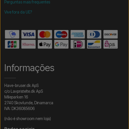
Perguntas mais frequentes
Vive fora da UE?
Informações
Have-bruser.dk ApS
c/o Lavpristelte.dk ApS
Mileparken 16
2740 Skovlunde, Dinamarca
IVA: DK36085606
(não é showroom nem loja)
Redes sociais