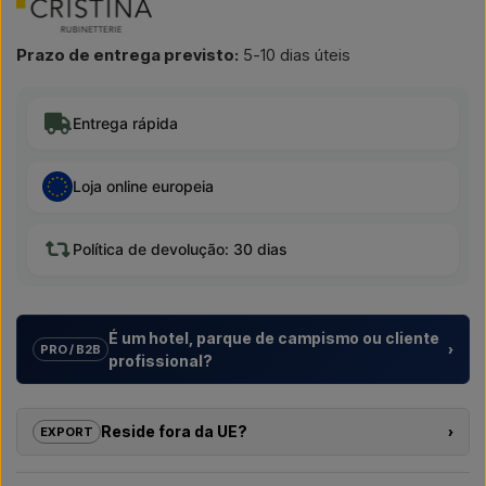
Prazo de entrega previsto:
5-10 dias úteis
Entrega rápida
Loja online europeia
Política de devolução: 30 dias
É um hotel, parque de campismo ou cliente
›
PRO / B2B
profissional?
Ajudamos hotéis, parques de campismo, aldeamentos
turísticos e promotores imobiliários com
soluções
Reside fora da UE?
›
EXPORT
individuais
para duches exteriores – desde a escolha do
modelo até à instalação correta.
Se tem interesse em comprar um dos produtos nesta loja e