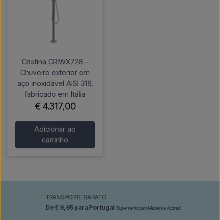
Cristina CRIWX728 –
Chuveiro exterior em
aço inoxidável AISI 316,
fabricado em Itália
€ 4.317,00
Adicionar ao
carrinho
TRANSPORTE BARATO
De € 9,95 para Portugal
(Suplemento para Madeira e Açores)