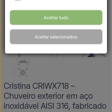
Aceitar tudo
Aceitar selecionados
Cristina CRIWX718 –
Chuveiro exterior em aço
inoxidável AISI 316, fabricado