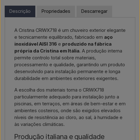
reside fora da UE, não pode encomendar diretamente no
Se pretende um
orçamento para um projeto ou uma
webshop. Em vez disso, pode contactar-nos e receber um
Descrição
Propriedades
Descarregar
entrega de maior dimensão
, contacte-nos – respondemos
preço com entrega e, se aplicável, documentos aduaneiros.
rapidamente.
Basta indicar qual o artigo do seu interesse (número do artigo
A Cristina CRIWX718 é um chuveiro exterior elegante
Contactar por e-mail →
Ligar-nos →
ou link para o artigo) e onde deve ser faturado e entregue, e
e tecnicamente equilibrado, fabricado em
aço
receberá uma oferta.
inoxidável AISI 316
e
produzido na fábrica
própria da Cristina em Itália
. A produção interna
Contactar por email →
Ligar-nos →
permite controlo total sobre materiais,
processamento e qualidade, garantindo um produto
desenvolvido para instalação permanente e longa
durabilidade em ambientes exteriores exigentes.
A escolha dos materiais torna o CRIWX718
particularmente adequado para instalação junto a
piscinas, em terraços, em áreas de bem-estar e em
ambientes costeiros, onde são exigidos elevados
níveis de resistência ao cloro, ao sal, à humidade e
às variações climáticas.
Produção italiana e qualidade