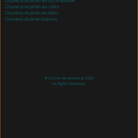
Chuveiros de jardim em aço inoxidável
Chuveiros de jardim em cobre
Chuveiros de jardim em latão
Chuveiros de jardim brancos
/* =============================== Mobil-filtre-kode -
start =============================== */
/*
=============================== Mobil-filtre-kode - slut
=============================== */
© Duche-de-exterior.pt 2026
All Rights Reserved.