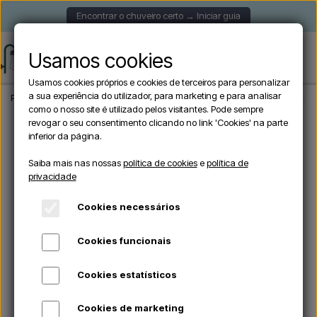
Encontrar o chuveiro certo → Iniciar guia
Usamos cookies
Usamos cookies próprios e cookies de terceiros para personalizar
a sua experiência do utilizador, para marketing e para analisar
Página inicial
Chuveiros de jardim
Chuveiros exteriores autónomos
Cristina
como o nosso site é utilizado pelos visitantes. Pode sempre
revogar o seu consentimento clicando no link 'Cookies' na parte
inferior da página.
Saiba mais nas nossas
política de cookies
e
política de
privacidade
Cookies necessários
Cookies funcionais
Cookies estatísticos
Cookies de marketing