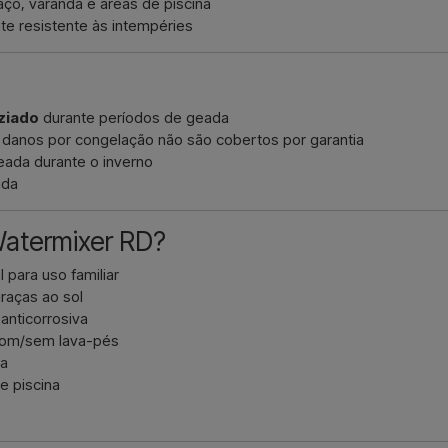
ço, varanda e áreas de piscina
nte resistente às intempéries
ziado
durante períodos de geada
 danos por congelação não são cobertos por garantia
ada durante o inverno
ada
Watermixer RD?
 para uso familiar
raças ao sol
anticorrosiva
 com/sem lava-pés
ma
de piscina