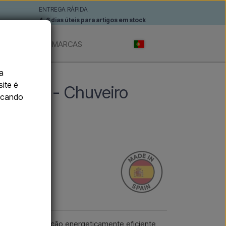
ENTREGA RÁPIDA
4-6 dias úteis para artigos em stock
TÓNOMOS
MARCAS
a
site é
R RD - Chuveiro
licando
RD é uma solução energeticamente eficiente