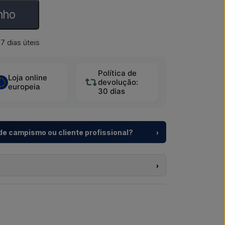
inho
7 dias úteis
Política de
Loja online
devolução:
europeia
30 dias
 de campismo ou cliente profissional?
›
pismo, aldeamentos turísticos e promotores
iduais
para duches exteriores – desde a escolha
›
a.
os produtos nesta loja e reside fora da UE, não
a um projeto ou uma entrega de maior
 webshop. Em vez disso, pode contactar-nos e
pondemos rapidamente.
 se aplicável, documentos aduaneiros.
or e-mail →
Ligar-nos →
 interesse (número do artigo ou link para o artigo) e