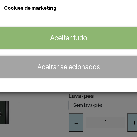
para aquecer a água, que pode at
Cookies de marketing
do sol. Está disponível em vária
utilização no exterior durante to
Principais caraterísticas:
Aceitar tudo
capacidade de 30 litros e a
Disponível em várias cores
Ideal para zonas de piscina,
Aceitar selecionados
Cor
Lava-pés
−
+