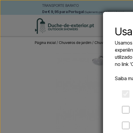
TRANSPORTE BARATO
De € 9,95 para Portugal
(Suplemento para Madeira e Açores)
CHUVEIRO
Usa
Usamos c
Página inicial
Chuveiros de jardim
Chuveiros solares
CRM
experiên
utilizad
no link 
Saiba m