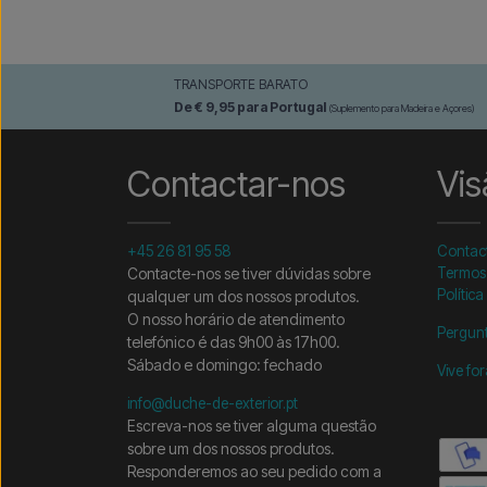
TRANSPORTE BARATO
De € 9,95 para Portugal
(Suplemento para Madeira e Açores)
Contactar-nos
Vis
+45 26 81 95 58
Contac
Contacte-nos se tiver dúvidas sobre
Termos
Política
qualquer um dos nossos produtos.
O nosso horário de atendimento
Pergunt
telefónico é das 9h00 às 17h00.
Sábado e domingo: fechado
Vive fo
info@duche-de-exterior.pt
Escreva-nos se tiver alguma questão
sobre um dos nossos produtos.
Responderemos ao seu pedido com a