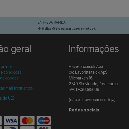
ENTREGA RÁPIDA
4-6 dias úteis para artigos em stock
ão geral
Informações
tar-nos
Have-bruser.dk ApS
 e condições
c/o Lavpristelte.dk ApS
 de cookies
Mileparken 16
2740 Skovlunde, Dinamarca
as mais frequentes
IVA: DK36085606
ra da UE?
(não é showroom nem loja)
Redes sociais