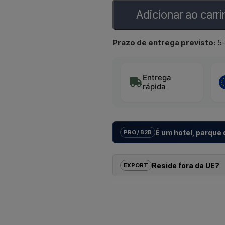
Adicionar ao carr
Prazo de entrega previsto:
5-
Entrega
rápida
É um hotel, parque
PRO / B2B
Ajudamos hotéis, parques de cam
imobiliários com
soluções indiv
Reside fora da UE?
EXPORT
do modelo até à instalação corret
Se tem interesse em comprar um d
Se pretende um
orçamento par
pode encomendar diretamente no
dimensão
, contacte-nos – res
receber um preço com entrega e,
Contactar p
Basta indicar qual o artigo do seu