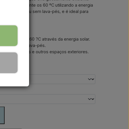
ingir rapidamente os 60 ºC utilizando a energia
s cores e com ou sem lava-pés, e é ideal para
do o ano.
quecimento até 60 ?C através da energia solar.
 e com ou sem lava-pés.
 jardins, terraços e outros espaços exteriores.