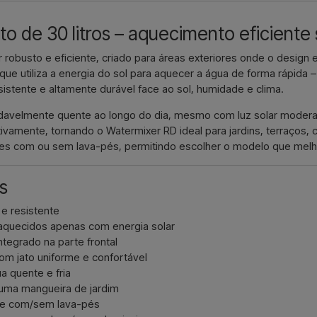
onde deve ser faturado e entregu
to de 30 litros – aquecimento eficiente
Contactar p
 robusto e eficiente, criado para áreas exteriores onde o design 
 que utiliza a energia do sol para aquecer a água de forma rápida 
esistente e altamente durável face ao sol, humidade e clima.
adavelmente quente ao longo do dia, mesmo com luz solar moderad
ivamente, tornando o Watermixer RD ideal para jardins, terraços, 
ões com ou sem lava-pés, permitindo escolher o modelo que melho
s
e resistente
 aquecidos apenas com energia solar
integrado na parte frontal
om jato uniforme e confortável
a quente e fria
r uma mangueira de jardim
s e com/sem lava-pés