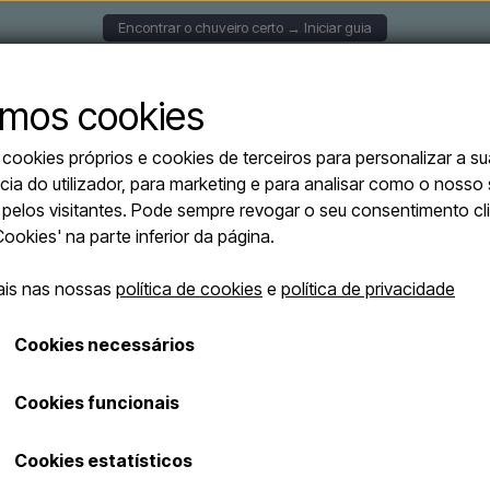
Encontrar o chuveiro certo → Iniciar guia
S DE PAREDE
CHUVEIROS SOLARES
CHUVEIROS AU
mos cookies
ookies próprios e cookies de terceiros para personalizar a su
 WATERMIXER RD - Chuveiro solar 30 litros
cia do utilizador, para marketing e para analisar como o nosso 
CRM WATERMIXE
o pelos visitantes. Pode sempre revogar o seu consentimento c
solar 30 litros
'Cookies' na parte inferior da página.
Verde, Sem lava-pés
ais nas nossas
política de cookies
e
política de privacidade
€ 567,01
Cookies necessários
Os custos de envio serão adicionados
Cookies funcionais
Número de artigo: CRM-30WRDVE
Cookies estatísticos
O duche solar CRM WATERMIXER 