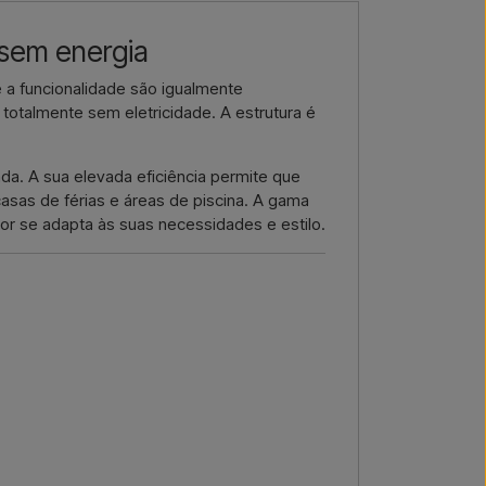
e, e receberá uma oferta.
 sem energia
or email →
Ligar-nos →
e a funcionalidade são igualmente
– totalmente sem eletricidade. A estrutura é
a. A sua elevada eficiência permite que
casas de férias e áreas de piscina. A gama
r se adapta às suas necessidades e estilo.