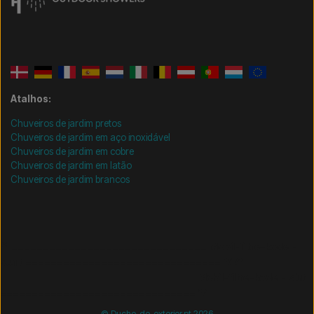
Atalhos:
Chuveiros de jardim pretos
Chuveiros de jardim em aço inoxidável
Chuveiros de jardim em cobre
Chuveiros de jardim em latão
Chuveiros de jardim brancos
/* =============================== Mobil-filtre-kode -
start =============================== */
/*
=============================== Mobil-filtre-kode - slut
=============================== */
© Duche-de-exterior.pt 2026