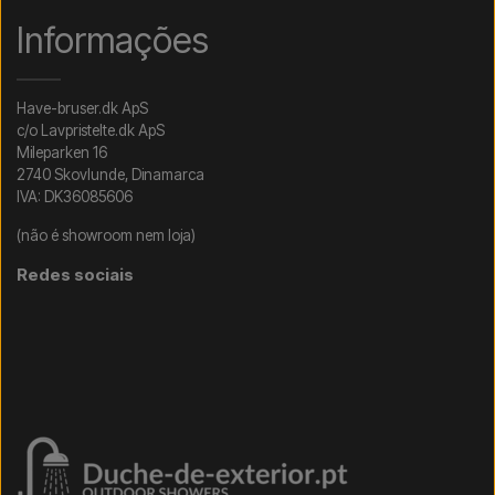
Informações
Have-bruser.dk ApS
c/o Lavpristelte.dk ApS
Mileparken 16
2740 Skovlunde, Dinamarca
IVA: DK36085606
(não é showroom nem loja)
Redes sociais