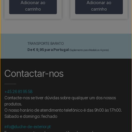
Adicionar ao
Adicionar ao
carrinho
carrinho
TRANSPORTE BARATO
De € 9,95 para Portugal
(Suplemento para Madeira e Açores)
Contactar-nos
+45 26 81 95 58
Contacte-nos se tiver dúvidas sobre qualquer um dos nossos
produtos.
O nosso horário de atendimento telefónico é das 9h00 às 17h00.
Sábado e domingo: fechado
info@duche-de-exterior.pt