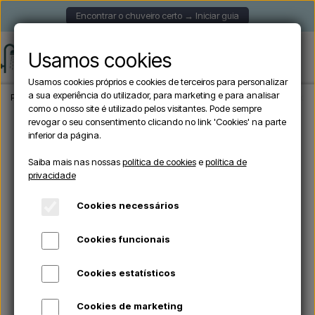
Encontrar o chuveiro certo → Iniciar guia
Usamos cookies
Usamos cookies próprios e cookies de terceiros para personalizar
a sua experiência do utilizador, para marketing e para analisar
Página inicial
Chuveiros de jardim
Chuveiros exteriores autónomos
Sined I
como o nosso site é utilizado pelos visitantes. Pode sempre
revogar o seu consentimento clicando no link 'Cookies' na parte
inferior da página.
Saiba mais nas nossas
política de cookies
e
política de
privacidade
Cookies necessários
Cookies funcionais
Cookies estatísticos
Cookies de marketing