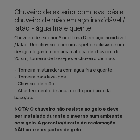
Basta indicar qual o artigo do seu interesse (número do artigo
Chuveiro de exterior com lava-pés e
Contactar por e-mail →
Ligar-nos →
ou link para o artigo) e onde deve ser faturado e entregue, e
chuveiro de mão em aço inoxidável /
receberá uma oferta.
latão - água fria e quente
Contactar por email →
Ligar-nos →
Chuveiro de exterior Sined Luna D em aço inoxidável
/ latão. Um chuveiro com um aspeto exclusivo e um
design elegante com uma cabeça de chuveiro de
20 cm, torneira de lava-pés e chuveiro de mão.
- Torneira misturadora com água fria e quente
- Torneira para lava-pés.
- Chuveiro de mão.
- Abastecimento de água oculto por baixo da
base/pé.
NOTA: O chuveiro não resiste ao gelo e deve
ser instalado durante o inverno num ambiente
sem gelo. A garantia/direito de reclamação
NÃO cobre os jactos de gelo.