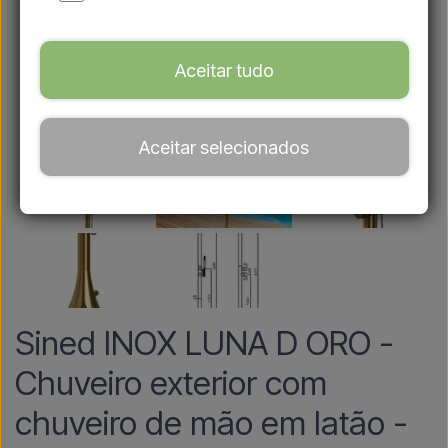
Aceitar tudo
Aceitar selecionados
Sined INOX LUNA D ORO -
Chuveiro exterior com
chuveiro de mão em latão -