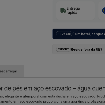
Entrega
rápida
É um hotel, parque
PRO / B2B
Ajudamos hotéis, parques de cam
imobiliários com
soluções indiv
Reside fora da UE?
EXPORT
do modelo até à instalação corret
Se tem interesse em comprar um d
Se pretende um
orçamento par
pode encomendar diretamente no
dimensão
, contacte-nos – res
receber um preço com entrega e,
escarregar
Contactar p
Basta indicar qual o artigo do seu
onde deve ser faturado e entregu
r de pés em aço escovado – água quent
Contactar p
no, elegante e atemporal com esta ducha em aço escovado. Pro
abamento em aço escovado proporciona uma aparência profissional 