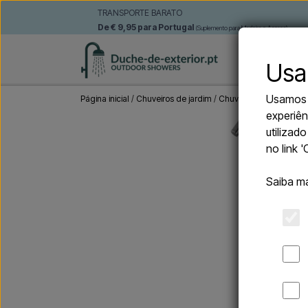
TRANSPORTE BARATO
De € 9,95 para Portugal
(Suplemento para Madeira e Açores)
CHUVEIRO
Usa
Usamos c
Página inicial
Chuveiros de jardim
Chuveiros exteriores 
experiên
utilizad
no link 
Saiba m