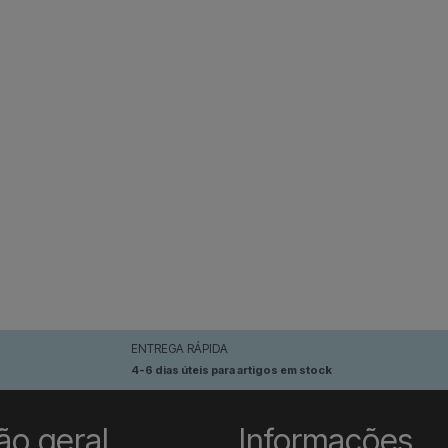
ENTREGA RÁPIDA
4-6 dias úteis para artigos em stock
ão geral
Informações