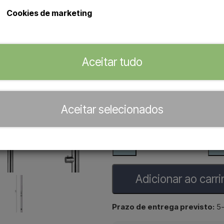
Chuveiro de exterior elegante em
Cookies de marketing
Chuveiro de exterior Sined 
Chuveiro com cabeça de chuv
pés
Preparado para o forneciment
Aceitar tudo
inferior do pé/base.
Revendedor oficial de
Aceitar selecionados
−
+
Adicionar ao carr
Prazo de entrega previsto:
5-