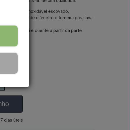
 aço inoxidável 316L de alta qualidade.
Quartu em aço inoxidável escovado.
eiro de 6 cm de diâmetro e torneira para lava-
o de água fria e quente a partir da parte
inho
7 dias úteis