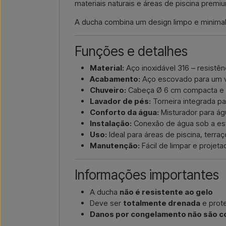
materiais naturais e áreas de piscina premi
A ducha combina um design limpo e minimali
Funções e detalhes
Material:
Aço inoxidável 316 – resistê
Acabamento:
Aço escovado para um vi
Chuveiro:
Cabeça Ø 6 cm compacta e 
Lavador de pés:
Torneira integrada pa
Conforto da água:
Misturador para águ
Instalação:
Conexão de água sob a estr
Uso:
Ideal para áreas de piscina, terr
Manutenção:
Fácil de limpar e projet
Informações importantes
A ducha
não é resistente ao gelo
Deve ser
totalmente drenada
e prote
Danos por congelamento não são co