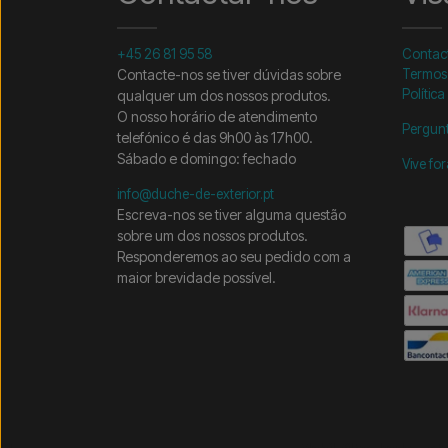
+45 26 81 95 58
Contac
Contacte-nos se tiver dúvidas sobre
Termos
Política
qualquer um dos nossos produtos.
O nosso horário de atendimento
Pergunt
telefónico é das 9h00 às 17h00.
Sábado e domingo: fechado
Vive fo
info@duche-de-exterior.pt
Escreva-nos se tiver alguma questão
sobre um dos nossos produtos.
Responderemos ao seu pedido com a
maior brevidade possível.