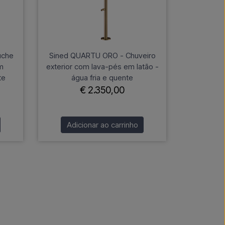
uche
Sined QUARTU ORO - Chuveiro
m
exterior com lava-pés em latão -
te
água fria e quente
€ 2.350,00
Adicionar ao carrinho