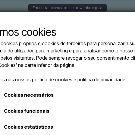
Encontrar o chuveiro certo → Iniciar guia
S DE PAREDE
CHUVEIROS SOLARES
CHUVEIROS AU
mos cookies
ookies próprios e cookies de terceiros para personalizar a su
autónomos
Sined QUARTU INOX - Chuveiro exterior com lava-pés em aço escovado
cia do utilizador, para marketing e para analisar como o nosso 
Sined QUARTU 
o pelos visitantes. Pode sempre revogar o seu consentimento c
exterior com l
'Cookies' na parte inferior da página.
escovado - água
ais nas nossas
política de cookies
e
política de privacidade
€ 1.950,01
Cookies necessários
Os custos de envio serão adicionados
Cookies funcionais
Número de artigo: DOCCIA-QUARTU-INOX
Cookies estatísticos