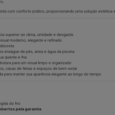
um.
sta com conforto prático, proporcionando uma solução estética e 
ncia superior ao clima, umidade e desgaste
sual moderno, elegante e refinado
discreta
ra enxágue de pés, areia e água da piscina
a quente e fria
utura para um visual limpo e organizado
aços, casas de férias e espaços de bem-estar
ada para manter sua aparência elegante ao longo do tempo
gida do frio
bertos pela garantia