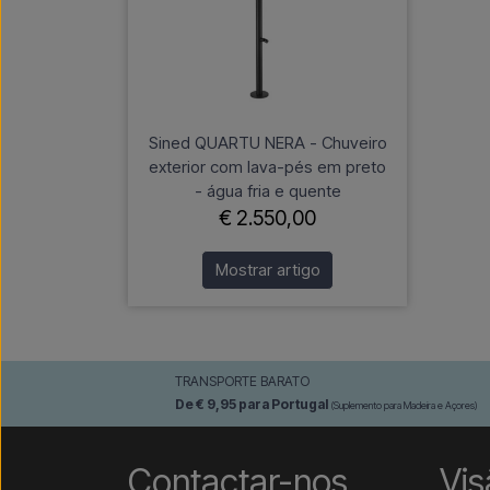
Sined QUARTU NERA - Chuveiro
exterior com lava-pés em preto
- água fria e quente
€ 2.550,00
Mostrar artigo
TRANSPORTE BARATO
De € 9,95 para Portugal
(Suplemento para Madeira e Açores)
Contactar-nos
Vis