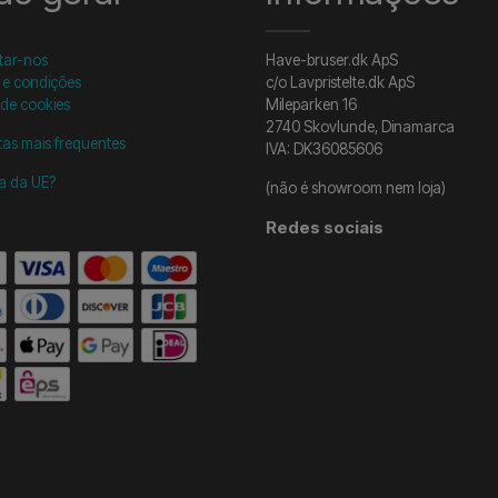
tar-nos
Have-bruser.dk ApS
 e condições
c/o Lavpristelte.dk ApS
 de cookies
Mileparken 16
2740 Skovlunde, Dinamarca
as mais frequentes
IVA: DK36085606
ra da UE?
(não é showroom nem loja)
Redes sociais