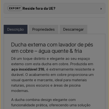
turísticos e promotores imobiliários com
soluções
Reside fora da UE?
›
EXPORT
individuais
para duches exteriores – desde a escolha do
modelo até à instalação correta.
Se tem interesse em comprar um dos produtos nesta loja e
reside fora da UE, não pode encomendar diretamente no
Se pretende um
orçamento para um projeto ou uma
webshop. Em vez disso, pode contactar-nos e receber um
Descrição
Propriedades
Descarregar
entrega de maior dimensão
, contacte-nos – respondemos
preço com entrega e, se aplicável, documentos aduaneiros.
rapidamente.
Basta indicar qual o artigo do seu interesse (número do artigo
Ducha externa com lavador de pés
Contactar por e-mail →
Ligar-nos →
ou link para o artigo) e onde deve ser faturado e entregue, e
em cobre – água quente & fria
receberá uma oferta.
Dê um toque distinto e elegante ao seu espaço
Contactar por email →
Ligar-nos →
externo com esta ducha em cobre. Produzida em
aço inoxidável 316
, é extremamente resistente e
durável. O acabamento em cobre proporciona um
visual quente e marcante, ideal para materiais
naturais, pisos escuros e áreas de piscina
modernas.
A ducha combina design elegante com
funcionalidade prática, oferecendo uma solução