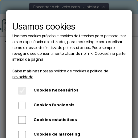
Encontrar o chuveiro certo → Iniciar guia
Usamos cookies
Usamos cookies próprios e cookies de terceiros para personalizar
a sua experiência do utilizador, para marketing e para analisar
Página inicial
Chuveiros de jardim
Chuveiros exteriores autónomos
Sined Q
como o nosso site é utilizado pelos visitantes. Pode sempre
revogar o seu consentimento clicando no link 'Cookies' na parte
inferior da página.
Saiba mais nas nossas
política de cookies
e
política de
privacidade
Cookies necessários
Cookies funcionais
Cookies estatísticos
Cookies de marketing