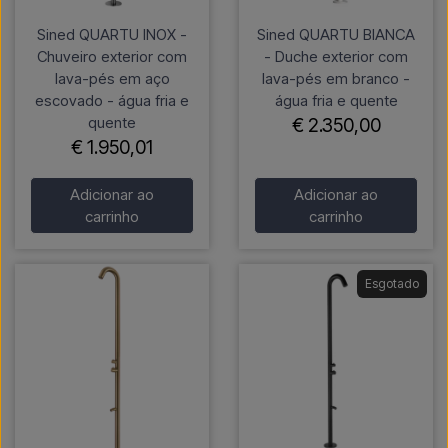
Sined QUARTU INOX -
Sined QUARTU BIANCA
Chuveiro exterior com
- Duche exterior com
lava-pés em aço
lava-pés em branco -
escovado - água fria e
água fria e quente
quente
€ 2.350,00
€ 1.950,01
Adicionar ao
Adicionar ao
carrinho
carrinho
Esgotado