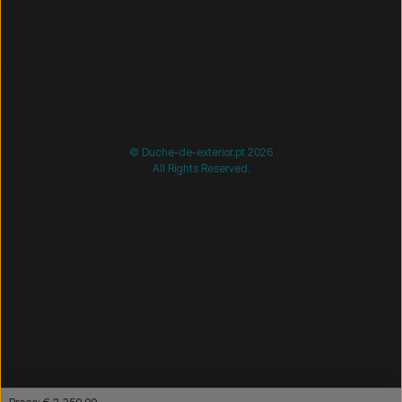
/* =============================== Mobil-filtre-kode -
start =============================== */
/*
=============================== Mobil-filtre-kode - slut
=============================== */
© Duche-de-exterior.pt 2026
All Rights Reserved.