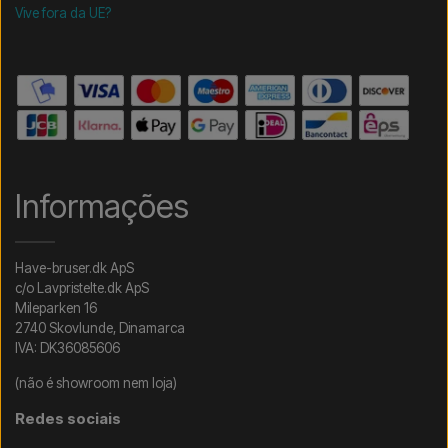
Vive fora da UE?
Informações
Have-bruser.dk ApS
c/o Lavpristelte.dk ApS
Mileparken 16
2740 Skovlunde, Dinamarca
IVA: DK36085606
(não é showroom nem loja)
Redes sociais