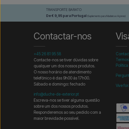
TRANSPORTE BARATO
De € 9,95 para Portugal
(Suplemento para Madeira e Açores)
Contactar-nos
Vis
+45 26 81 95 58
Contac
Contacte-nos se tiver dúvidas sobre
Termos
Política
qualquer um dos nossos produtos.
O nosso horário de atendimento
Pergunt
telefónico é das 9h00 às 17h00.
Sábado e domingo: fechado
Vive fo
info@duche-de-exterior.pt
Escreva-nos se tiver alguma questão
sobre um dos nossos produtos.
Responderemos ao seu pedido com a
maior brevidade possível.