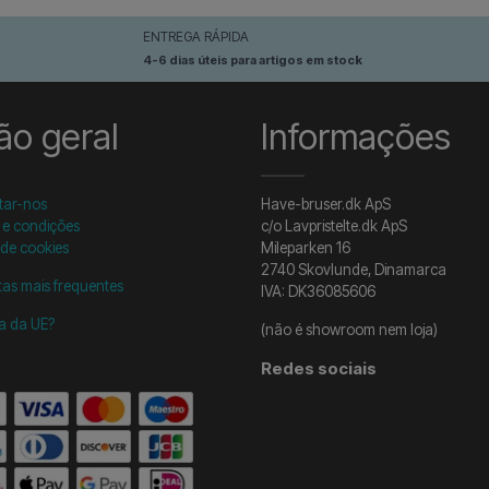
ENTREGA RÁPIDA
4-6 dias úteis para artigos em stock
ão geral
Informações
tar-nos
Have-bruser.dk ApS
 e condições
c/o Lavpristelte.dk ApS
 de cookies
Mileparken 16
2740 Skovlunde, Dinamarca
as mais frequentes
IVA: DK36085606
ra da UE?
(não é showroom nem loja)
Redes sociais