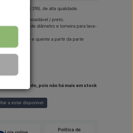
 aço inoxidável 316L de alta qualidade.
uartu em aço inoxidável / preto.
eiro de 6 cm de diâmetro e torneira para lava-
o de água fria e quente a partir da parte
ode ser comprado, pois não há mais em stock
ar a estar disponível
Política de
Loja online