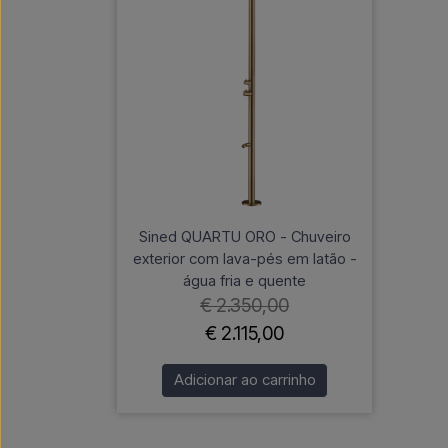
Sined QUARTU ORO - Chuveiro
exterior com lava-pés em latão -
água fria e quente
€ 2.350,00
€ 2.115,00
Adicionar ao carrinho