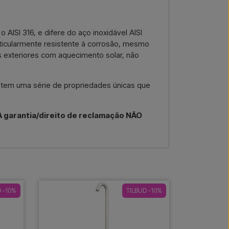
AISI 316, e difere do aço inoxidável AISI
articularmente resistente à corrosão, mesmo
s exteriores com aquecimento solar, não
ca tem uma série de propriedades únicas que
.
A garantia/direito de reclamação NÃO
D -10%
TILBUD -10%