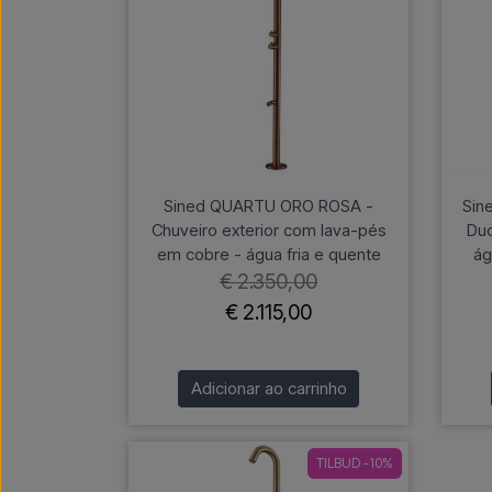
Sined QUARTU ORO ROSA -
Sin
Chuveiro exterior com lava-pés
Duc
em cobre - água fria e quente
ág
€ 2.350,00
€ 2.115,00
Adicionar ao carrinho
TILBUD -10%