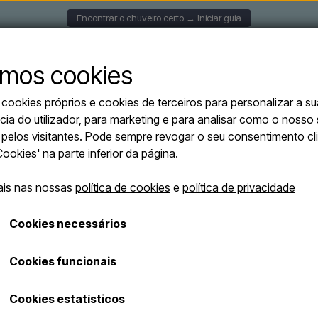
Encontrar o chuveiro certo → Iniciar guia
S DE PAREDE
CHUVEIROS SOLARES
CHUVEIROS AU
mos cookies
ookies próprios e cookies de terceiros para personalizar a su
autónomos
Sined QUARTU NERA - Chuveiro exterior com lava-pés em preto - água
cia do utilizador, para marketing e para analisar como o nosso 
Sined QUARTU 
o pelos visitantes. Pode sempre revogar o seu consentimento c
Esgotado
exterior com la
'Cookies' na parte inferior da página.
fria e quente
ais nas nossas
política de cookies
e
política de privacidade
€ 2.550,00
Cookies necessários
€ 2.295,00
Cookies funcionais
Os custos de envio serão adicionados
Número de artigo: DOCCIA-QUARTU-NERA
Cookies estatísticos