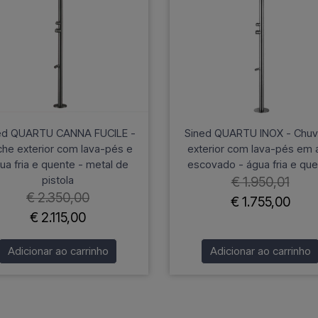
ed QUARTU CANNA FUCILE -
Sined QUARTU INOX - Chuv
he exterior com lava-pés e
exterior com lava-pés em 
ua fria e quente - metal de
escovado - água fria e qu
pistola
€ 1.950,01
€ 2.350,00
€ 1.755,00
€ 2.115,00
Adicionar ao carrinho
Adicionar ao carrinho