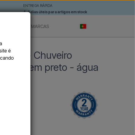
ENTREGA RÁPIDA
4-6 dias úteis para artigos em stock
TÓNOMOS
MARCAS
a
 fria e quente
site é
NERA - Chuveiro
licando
va-pés em preto - água