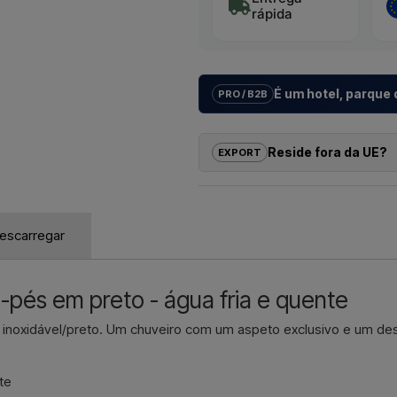
rápida
É um hotel, parque
PRO / B2B
Ajudamos hotéis, parques de cam
imobiliários com
soluções indiv
Reside fora da UE?
EXPORT
do modelo até à instalação corret
Se tem interesse em comprar um d
Se pretende um
orçamento par
pode encomendar diretamente no
dimensão
, contacte-nos – res
receber um preço com entrega e,
escarregar
Contactar p
Basta indicar qual o artigo do seu
onde deve ser faturado e entregu
a-pés em preto - água fria e quente
Contactar p
 inoxidável/preto. Um chuveiro com um aspeto exclusivo e um de
te