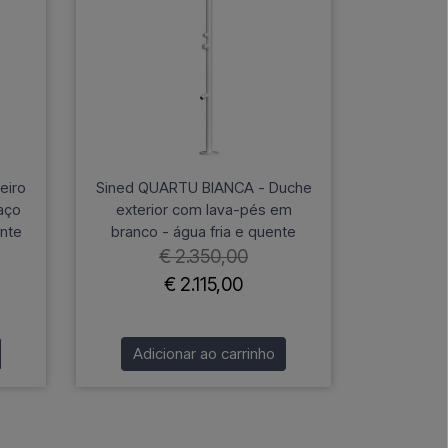
eiro
Sined QUARTU BIANCA - Duche
aço
exterior com lava-pés em
ente
branco - água fria e quente
€ 2.350,00
€ 2.115,00
Adicionar ao carrinho