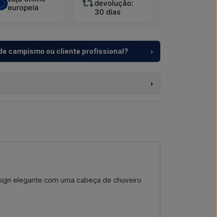
devolução:
europeia
30 dias
 de campismo ou cliente profissional?
›
pismo, aldeamentos turísticos e promotores
iduais
para duches exteriores – desde a escolha
›
a.
os produtos nesta loja e reside fora da UE, não
a um projeto ou uma entrega de maior
 webshop. Em vez disso, pode contactar-nos e
pondemos rapidamente.
 se aplicável, documentos aduaneiros.
or e-mail →
Ligar-nos →
 interesse (número do artigo ou link para o artigo) e
e, e receberá uma oferta.
or email →
Ligar-nos →
sign elegante com uma cabeça de chuveiro