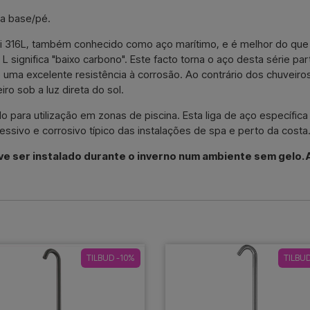
da base/pé.
isi 316L, também conhecido como aço marítimo, e é melhor do que o 
 significa "baixo carbono". Este facto torna o aço desta série p
 uma excelente resistência à corrosão. Ao contrário dos chuveiro
o sob a luz direta do sol.
o para utilização em zonas de piscina. Esta liga de aço específi
essivo e corrosivo típico das instalações de spa e perto da costa
ve ser instalado durante o inverno num ambiente sem gelo. 
TILBUD -10%
TILBU