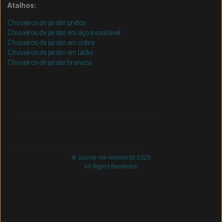
Atalhos:
Chuveiros de jardim pretos
Chuveiros de jardim em aço inoxidável
Chuveiros de jardim em cobre
Chuveiros de jardim em latão
Chuveiros de jardim brancos
/* =============================== Mobil-filtre-kode -
start =============================== */
/*
=============================== Mobil-filtre-kode - slut
=============================== */
© Duche-de-exterior.pt 2026
All Rights Reserved.