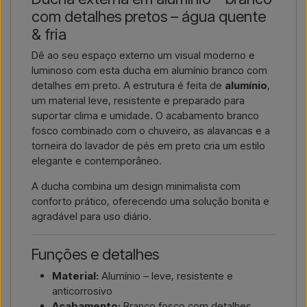
ou link para o artigo) e onde deve ser faturado e entregue, e
com detalhes pretos – água quente
receberá uma oferta.
& fria
Contactar por email →
Ligar-nos →
Dê ao seu espaço externo um visual moderno e
luminoso com esta ducha em alumínio branco com
detalhes em preto. A estrutura é feita de
alumínio
,
um material leve, resistente e preparado para
suportar clima e umidade. O acabamento branco
fosco combinado com o chuveiro, as alavancas e a
torneira do lavador de pés em preto cria um estilo
elegante e contemporâneo.
A ducha combina um design minimalista com
conforto prático, oferecendo uma solução bonita e
agradável para uso diário.
Funções e detalhes
Material:
Alumínio – leve, resistente e
anticorrosivo
Acabamento:
Branco fosco com detalhes