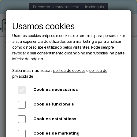
Encontrar o chuveiro certo → Iniciar guia
Usamos cookies
Usamos cookies próprios e cookies de terceiros para personalizar
a sua experiência do utilizador, para marketing e para analisar
Página inicial
Chuveiros de jardim
Chuveiros exteriores autónomos
Sined L
como o nosso site é utilizado pelos visitantes. Pode sempre
revogar o seu consentimento clicando no link 'Cookies' na parte
inferior da página.
Saiba mais nas nossas
política de cookies
e
política de
privacidade
Cookies necessários
Cookies funcionais
Cookies estatísticos
Cookies de marketing