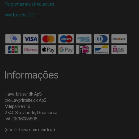
Perguntas mais frequentes
Vive fora da UE?
Informações
Have-bruser.dk ApS
c/o Lavpristelte.dk ApS
Mileparken 16
2740 Skovlunde, Dinamarca
IVA: DK36085606
(não é showroom nem loja)