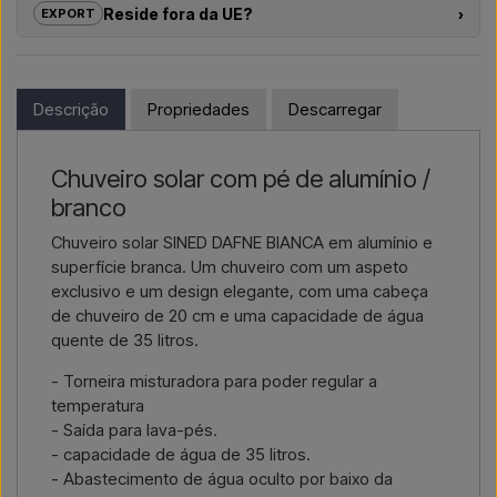
Reside fora da UE?
›
EXPORT
individuais
para duches exteriores – desde a escolha do
modelo até à instalação correta.
Se tem interesse em comprar um dos produtos nesta loja e
reside fora da UE, não pode encomendar diretamente no
Se pretende um
orçamento para um projeto ou uma
webshop. Em vez disso, pode contactar-nos e receber um
Descrição
Propriedades
Descarregar
entrega de maior dimensão
, contacte-nos – respondemos
preço com entrega e, se aplicável, documentos aduaneiros.
rapidamente.
Basta indicar qual o artigo do seu interesse (número do artigo
Chuveiro solar com pé de alumínio /
Contactar por e-mail →
Ligar-nos →
ou link para o artigo) e onde deve ser faturado e entregue, e
branco
receberá uma oferta.
Chuveiro solar SINED DAFNE BIANCA em alumínio e
Contactar por email →
Ligar-nos →
superfície branca. Um chuveiro com um aspeto
exclusivo e um design elegante, com uma cabeça
de chuveiro de 20 cm e uma capacidade de água
quente de 35 litros.
- Torneira misturadora para poder regular a
temperatura
- Saída para lava-pés.
- capacidade de água de 35 litros.
- Abastecimento de água oculto por baixo da