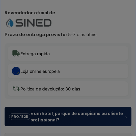
Revendedor oficial de
Prazo de entrega previsto:
5-7 dias úteis
Entrega rápida
Loja online europeia
Política de devolução: 30 dias
É um hotel, parque de campismo ou cliente
›
PRO / B2B
profissional?
Ajudamos hotéis, parques de campismo, aldeamentos
turísticos e promotores imobiliários com
soluções