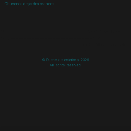
Chuveiros de jardim brancos
/* =============================== Mobil-filtre-kode -
start =============================== */
/*
=============================== Mobil-filtre-kode - slut
=============================== */
© Duche-de-exterior.pt 2026
All Rights Reserved.