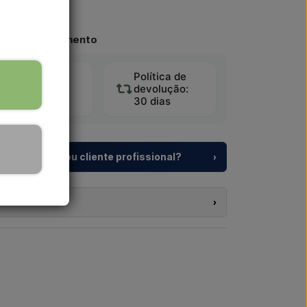
omprado no momento
Política de
Loja online
devolução:
europeia
30 dias
 de campismo ou cliente profissional?
›
pismo, aldeamentos turísticos e promotores
iduais
para duches exteriores – desde a escolha
›
a.
os produtos nesta loja e reside fora da UE, não
a um projeto ou uma entrega de maior
 webshop. Em vez disso, pode contactar-nos e
pondemos rapidamente.
 se aplicável, documentos aduaneiros.
or e-mail →
Ligar-nos →
 interesse (número do artigo ou link para o artigo) e
e, e receberá uma oferta.