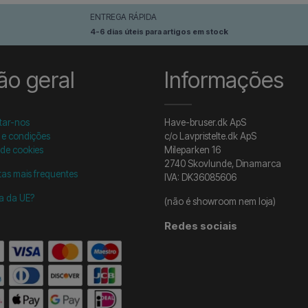
ENTREGA RÁPIDA
4-6 dias úteis para artigos em stock
ão geral
Informações
tar-nos
Have-bruser.dk ApS
 e condições
c/o Lavpristelte.dk ApS
 de cookies
Mileparken 16
2740 Skovlunde, Dinamarca
as mais frequentes
IVA: DK36085606
ra da UE?
(não é showroom nem loja)
Redes sociais