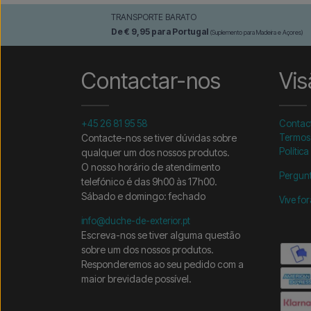
TRANSPORTE BARATO
De € 9,95 para Portugal
(Suplemento para Madeira e Açores)
Contactar-nos
Vis
+45 26 81 95 58
Contac
Contacte-nos se tiver dúvidas sobre
Termos
Política
qualquer um dos nossos produtos.
O nosso horário de atendimento
Pergunt
telefónico é das 9h00 às 17h00.
Sábado e domingo: fechado
Vive fo
info@duche-de-exterior.pt
Escreva-nos se tiver alguma questão
sobre um dos nossos produtos.
Responderemos ao seu pedido com a
maior brevidade possível.