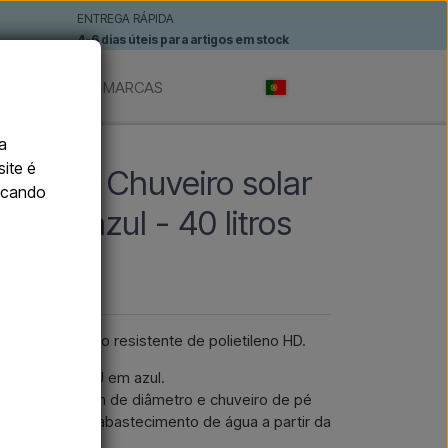
ENTREGA RÁPIDA
4-6 dias úteis para artigos em stock
TÓNOMOS
MARCAS
a
site é
 BLU - Chuveiro solar
licando
 em azul - 40 litros
rior em plástico resistente de polietileno HD.
ED SOLE XXL BLU em azul.
veiro de 20 cm de diâmetro e chuveiro de pé
aquecida com abastecimento de água a partir da