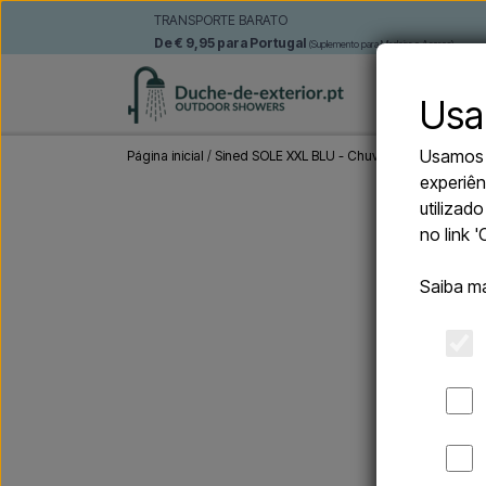
TRANSPORTE BARATO
De € 9,95 para Portugal
(Suplemento para Madeira e Açores)
CHUVEIRO
Usa
Usamos c
Página inicial
Sined SOLE XXL BLU - Chuveiro solar com duc
experiên
utilizad
no link 
Saiba m