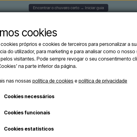
Encontrar o chuveiro certo → Iniciar guia
S DE PAREDE
CHUVEIROS SOLARES
CHUVEIROS AU
mos cookies
ookies próprios e cookies de terceiros para personalizar a su
he de pé em azul - 40 litros
cia do utilizador, para marketing e para analisar como o nosso 
Sined SOLE XXL
o pelos visitantes. Pode sempre revogar o seu consentimento c
Esgotado
com duche de pé
'Cookies' na parte inferior da página.
ais nas nossas
política de cookies
e
política de privacidade
Número de artigo: DOCCIA-SOLE-XXL-BLU
Cookies necessários
Chuveiro solar elegante para exte
Cookies funcionais
Chuveiro solar exterior SIN
Chuveiro com cabeça de chu
Cookies estatísticos
Capacidade de 40l de água 
parte inferior do pé/base.