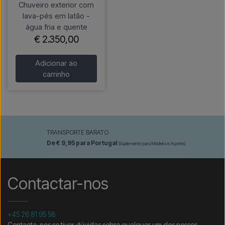
Chuveiro exterior com
lava-pés em latão -
água fria e quente
€ 2.350,00
Adicionar ao
carrinho
TRANSPORTE BARATO
De € 9,95 para Portugal
(Suplemento para Madeira e Açores)
Contactar-nos
+45 26 81 95 58
Contacte-nos se tiver dúvidas sobre qualquer um dos nossos