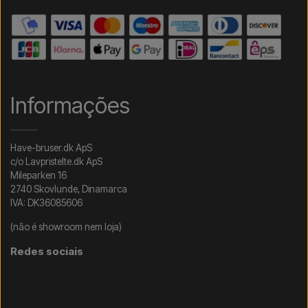
Informações
Have-bruser.dk ApS
c/o Lavpristelte.dk ApS
Mileparken 16
2740 Skovlunde, Dinamarca
IVA: DK36085606
(não é showroom nem loja)
Redes sociais