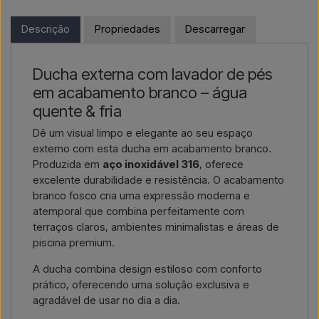
reside fora da UE, não pode encomendar diretamente no
Se pretende um
orçamento para um projeto ou uma
webshop. Em vez disso, pode contactar-nos e receber um
Descrição
Propriedades
Descarregar
entrega de maior dimensão
, contacte-nos – respondemos
preço com entrega e, se aplicável, documentos aduaneiros.
rapidamente.
Basta indicar qual o artigo do seu interesse (número do artigo
Ducha externa com lavador de pés
Contactar por e-mail →
Ligar-nos →
ou link para o artigo) e onde deve ser faturado e entregue, e
em acabamento branco – água
receberá uma oferta.
quente & fria
Contactar por email →
Ligar-nos →
Dê um visual limpo e elegante ao seu espaço
externo com esta ducha em acabamento branco.
Produzida em
aço inoxidável 316
, oferece
excelente durabilidade e resistência. O acabamento
branco fosco cria uma expressão moderna e
atemporal que combina perfeitamente com
terraços claros, ambientes minimalistas e áreas de
piscina premium.
A ducha combina design estiloso com conforto
prático, oferecendo uma solução exclusiva e
agradável de usar no dia a dia.