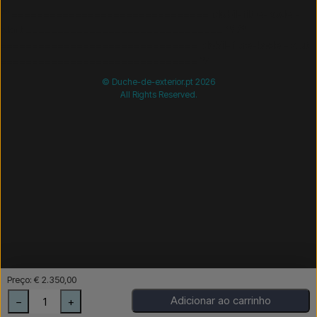
/* =============================== Mobil-filtre-kode -
start =============================== */
/*
=============================== Mobil-filtre-kode - slut
=============================== */
© Duche-de-exterior.pt 2026
All Rights Reserved.
Preço: € 2.350,00
Adicionar ao carrinho
−
+