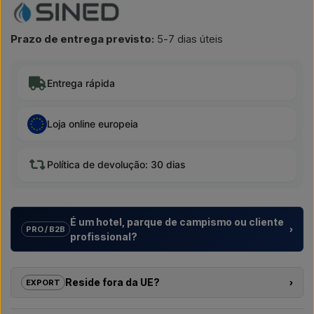
Prazo de entrega previsto:
5-7 dias úteis
Entrega rápida
Loja online europeia
Política de devolução: 30 dias
É um hotel, parque de campismo ou cliente
›
PRO / B2B
profissional?
Ajudamos hotéis, parques de campismo, aldeamentos
turísticos e promotores imobiliários com
soluções
Reside fora da UE?
›
EXPORT
individuais
para duches exteriores – desde a escolha do
modelo até à instalação correta.
Se tem interesse em comprar um dos produtos nesta loja e