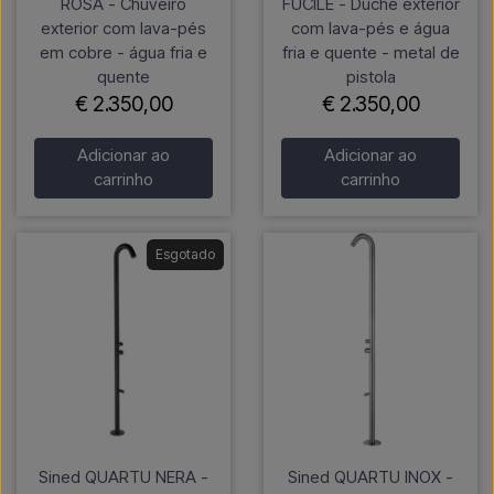
ROSA - Chuveiro
FUCILE - Duche exterior
exterior com lava-pés
com lava-pés e água
em cobre - água fria e
fria e quente - metal de
quente
pistola
€ 2.350,00
€ 2.350,00
Adicionar ao
Adicionar ao
carrinho
carrinho
Esgotado
Sined QUARTU NERA -
Sined QUARTU INOX -