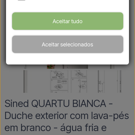
Aceitar tudo
Aceitar selecionados
Sined QUARTU BIANCA -
Duche exterior com lava-pés
em branco - água fria e