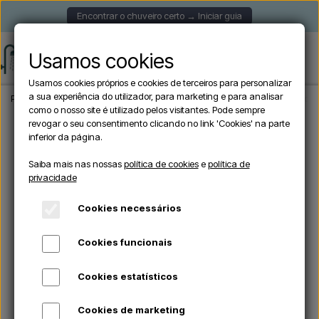
Encontrar o chuveiro certo → Iniciar guia
Usamos cookies
Usamos cookies próprios e cookies de terceiros para personalizar
a sua experiência do utilizador, para marketing e para analisar
Página inicial
Chuveiros de jardim
Chuveiros exteriores autónomos
Sined Q
como o nosso site é utilizado pelos visitantes. Pode sempre
revogar o seu consentimento clicando no link 'Cookies' na parte
inferior da página.
Saiba mais nas nossas
política de cookies
e
política de
privacidade
Cookies necessários
Cookies funcionais
Cookies estatísticos
Cookies de marketing