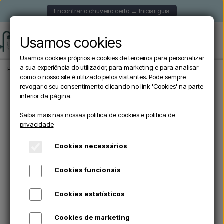
Encontrar o chuveiro certo → Iniciar guia
Usamos cookies
Usamos cookies próprios e cookies de terceiros para personalizar
a sua experiência do utilizador, para marketing e para analisar
Página inicial
Chuveiros de jardim
Chuveiros exteriores de parede
Sined PU
como o nosso site é utilizado pelos visitantes. Pode sempre
revogar o seu consentimento clicando no link 'Cookies' na parte
inferior da página.
TILBUD -10%
Saiba mais nas nossas
política de cookies
e
política de
privacidade
Cookies necessários
Cookies funcionais
Cookies estatísticos
Cookies de marketing