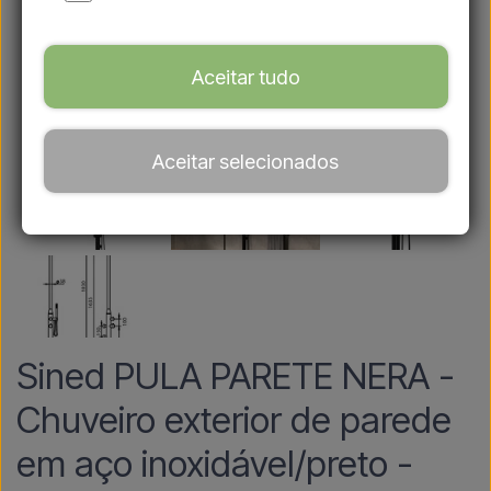
Aceitar tudo
Aceitar selecionados
Sined PULA PARETE NERA -
Chuveiro exterior de parede
em aço inoxidável/preto -