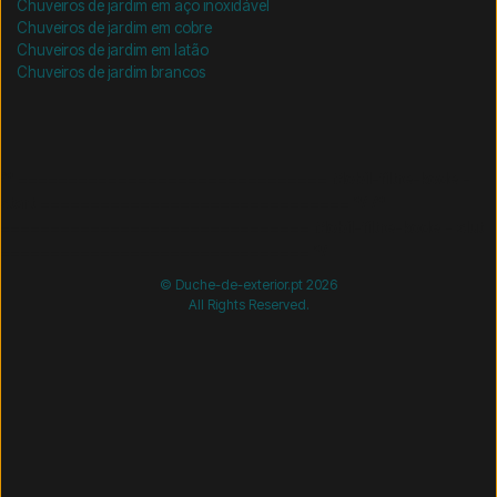
Chuveiros de jardim em aço inoxidável
Chuveiros de jardim em cobre
Chuveiros de jardim em latão
Chuveiros de jardim brancos
/* =============================== Mobil-filtre-kode -
start =============================== */
/*
=============================== Mobil-filtre-kode - slut
=============================== */
© Duche-de-exterior.pt 2026
All Rights Reserved.