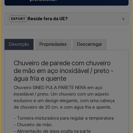
Ajudamos hotéis, parques de campismo, aldeamentos
turísticos e promotores imobiliários com
soluções
Reside fora da UE?
›
EXPORT
individuais
para duches exteriores – desde a escolha do
modelo até à instalação correta.
Se tem interesse em comprar um dos produtos nesta loja e
reside fora da UE, não pode encomendar diretamente no
Se pretende um
orçamento para um projeto ou uma
webshop. Em vez disso, pode contactar-nos e receber um
Descrição
Propriedades
Descarregar
entrega de maior dimensão
, contacte-nos – respondemos
preço com entrega e, se aplicável, documentos aduaneiros.
rapidamente.
Basta indicar qual o artigo do seu interesse (número do artigo
Chuveiro de parede com chuveiro
Contactar por e-mail →
Ligar-nos →
ou link para o artigo) e onde deve ser faturado e entregue, e
de mão em aço inoxidável / preto -
receberá uma oferta.
água fria e quente
Contactar por email →
Ligar-nos →
Chuveiro SINED PULA PARETE NERA em aço
inoxidável / preto. Um chuveiro com um aspeto
exclusivo e um design elegante, com uma cabeça
de chuveiro de 20 cm. e com água fria e quente.
- Torneira misturadora para regular a temperatura
- Chuveiro de mão.
- Alimentação de água oculta na parte