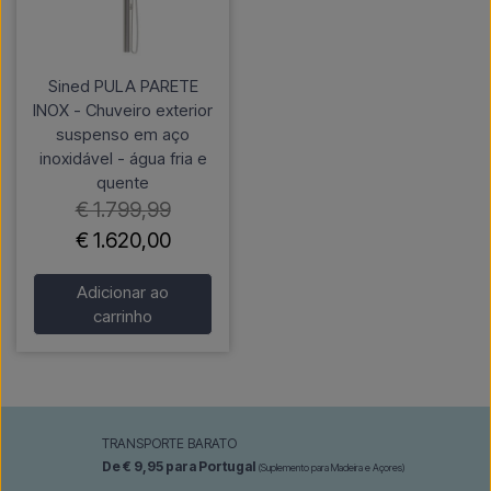
Sined PULA PARETE
INOX - Chuveiro exterior
suspenso em aço
inoxidável - água fria e
quente
€ 1.799,99
€ 1.620,00
Adicionar ao
carrinho
TRANSPORTE BARATO
De € 9,95 para Portugal
(Suplemento para Madeira e Açores)